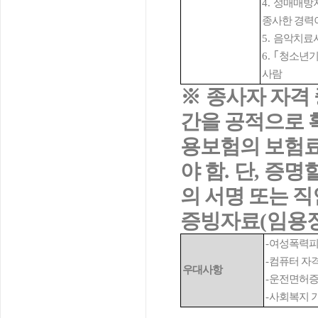
4.
성매매방지
종사한 경력
5.
음악치료
6.
｢
청소년
사람
※
종사자 자격 
간을 공적으로 
용보험의 보험
야 함
.
단
,
증명할
의 서명 또는 
증빙자료
(
임용
-
여성폭력피
-
컴퓨터 자격
우대사항
-
운전면허증
-
사회복지 