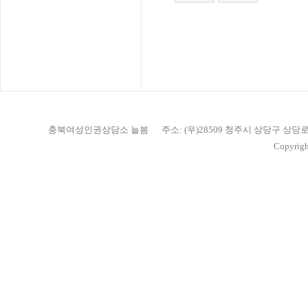
충북여성인권상담소 늘봄
주소: (우)28509 청주시 상당구 상당
Copyrigh