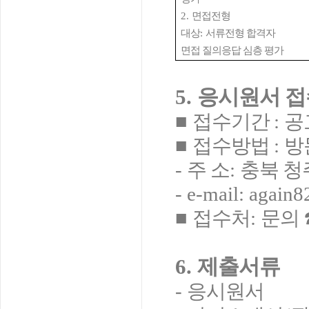
2.
면접전형
대상
:
서류전형 합격자
면접 질의응답 심층 평가
5.
응시원서 접
■
접수기간
:
공
■
접수방법
:
방
-
주 소
:
충북 청
- e-mail: again
■
접수처
:
문의
6.
제출서류
-
응시원서