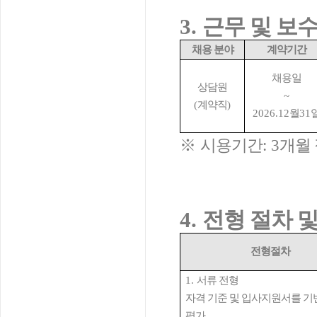
3.
근무 및 보
채용 분야
계약기간
채용일
상담원
~
(
계약직
)
2026.12
월
31
※
시용기간
: 3
개월 
4.
전형 절차 및
전형절차
1.
서류 전형
자격 기준 및 입사지원서를 기
평가