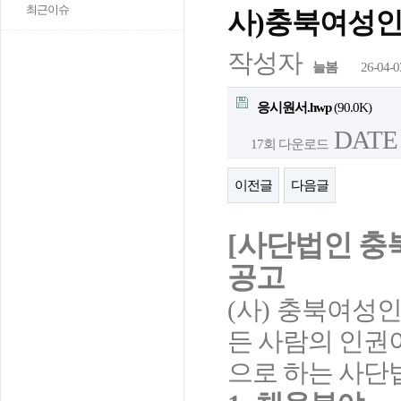
최근이슈
사)충북여성인
작성자
늘봄
26-04-0
응시원서.hwp
(90.0K)
DATE :
17회 다운로드
이전글
다음글
[
사단법인 충
공고
(
사
)
충북여성인
든 사람의 인권
으로 하는 사