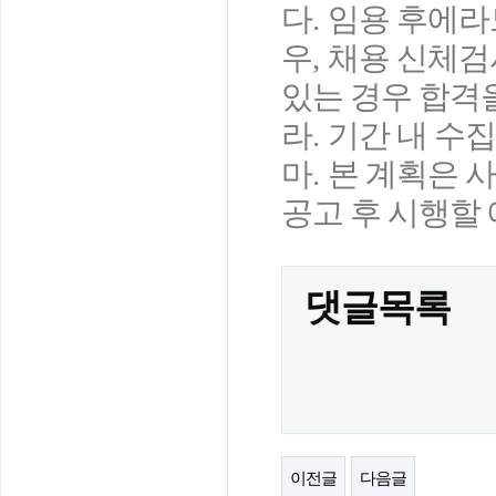
다
.
임용 후에라
우
,
채용 신체검
있는 경우 합격
라
.
기간 내 수
마
.
본 계획은 
공고 후 시행할
댓글목록
이전글
다음글