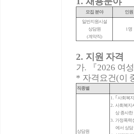
1.
채용분야
모집 분야
인원
일반지원시설
상담원
1
명
(
계약직
)
2.
지원
자격
가
.
『
2026
여성
*
자격요건
(
이 
직종별
1.
｢
사회복
2.
사회복지시
상 종사한
3.
가정폭력
에서 상담
상담원