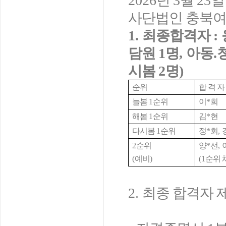
2026
년
3
월
23
일
사단법인 충북여
1.
최종합격자
:
담원
1
명
,
아동
.
시봄
2
명
)
순위
합 격 자
늘봄
1
순위
이
*
희
해봄
1
순위
김
*
현
다시봄
1
순위
정
*
회
,
2
순위
양
*
선
,
(
예비
)
(1
순위 
2.
최종 합격자 