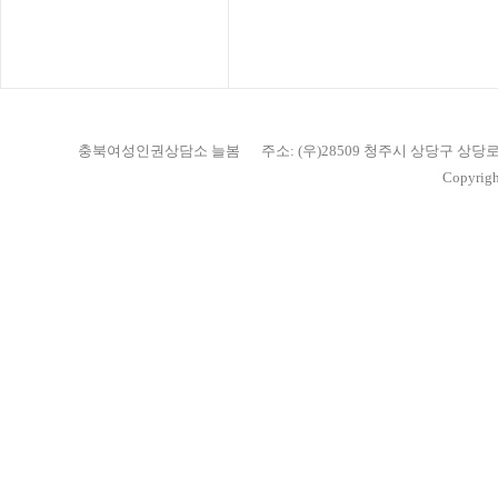
충북여성인권상담소 늘봄
주소: (우)28509 청주시 상당구 상당
Copyrigh