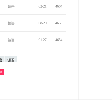
늘봄
02-21
4664
늘봄
08-20
4658
늘봄
01-27
4654
음
맨끝