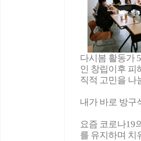
다시봄 활동가
인 창립이후 피
직적 고민을 나
내가 바로 방구
요즘 코로나
19
를 유지하며 치