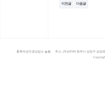
이전글
다음글
충북여성인권상담소 늘봄
주소: (우)28509 청주시 상당구 상당
Copyrigh