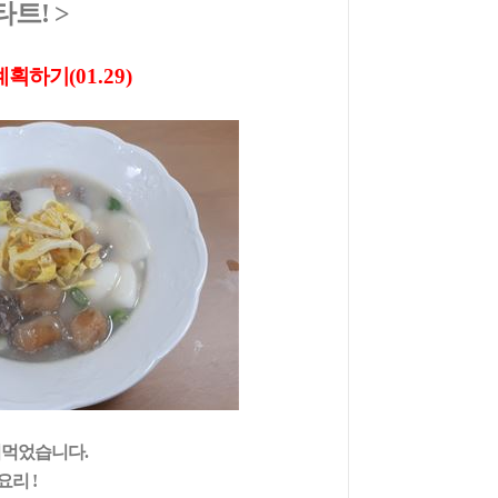
타트!
>
계획하기
(01.29)
여먹었습니다
.
 요리
!