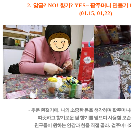
2.
앙금
? NO!
향기
? YES~
팥주머니 만들기
(01.15, 01,22)
-
추운 환절기에
,
나의 소중한 몸을 생각하며 팥주머
따뜻하고 향기로운 팥 향기를 맡으며 사용할 모
친구들이 원하는 안감과 천을 직접 골라
,
겉주머니