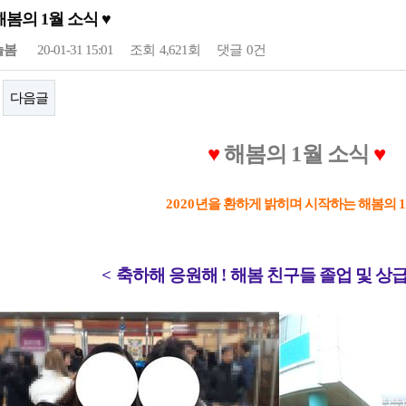
0 해봄의 1월 소식 ♥
늘봄
20-01-31 15:01
조회
4,621회
댓글
0건
다음글
♥
해봄의
1
월 소식
♥
2020
년을 환하게 밝히며 시작하는 해봄의
1
<
축하해 응원해
!
해봄 친구들 졸업 및 상