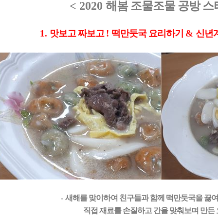
< 2020
해봄 조물조물 공방 스
1.
맛보고 짜보고
!
떡만둣국 요리하기
&
신년
-
새해를 맞이하여 친구들과 함께 떡만둣국을 끓
직접 재료를 손질하고 간을 맞춰보며 만든