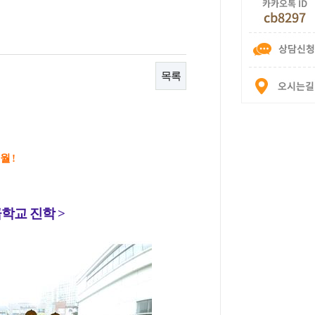
목록
월
!
급학교 진학
>