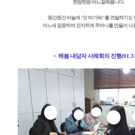
한땀한땀 바느질해봅니다
.
중간중간 바늘에
‘
앗 따가워
!’
를 연발하기도
어느새 집중하며 진지하게 주머니를 만들어 
<
해봄 내담자 사례회의 진행
(01.3