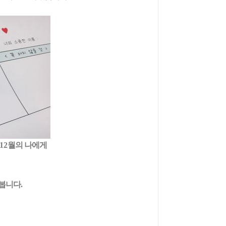
12
월의 나에게
해봅니다
.