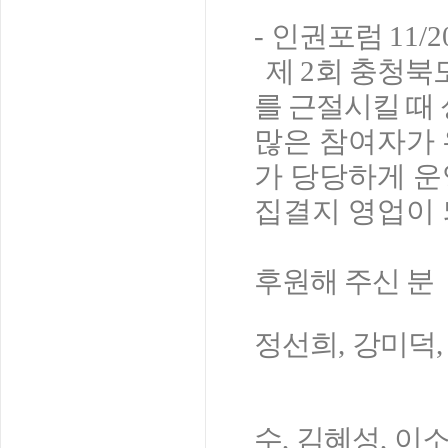
-
인
권포럼
11/2
제
2
회 충청북
를 근절시킬 때
많은 참여자가
가 당당하게 운
집결지 영업이 
후원해 주신 분
정선희
,
강미덕
수
,
김혜성
,
이