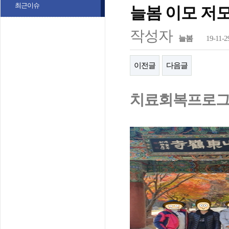
최근이슈
늘봄 이모 저
작성자
늘봄
19-11-2
이전글
다음글
치료회복프로