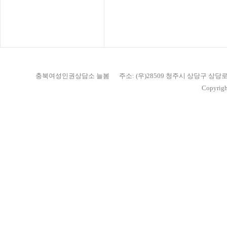
충북여성인권상담소 늘봄
주소: (우)28509 청주시 상당구 상당
Copyrigh