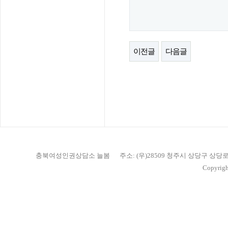
이전글
다음글
충북여성인권상담소 늘봄
주소: (우)28509 청주시 상당구 상당
Copyrigh