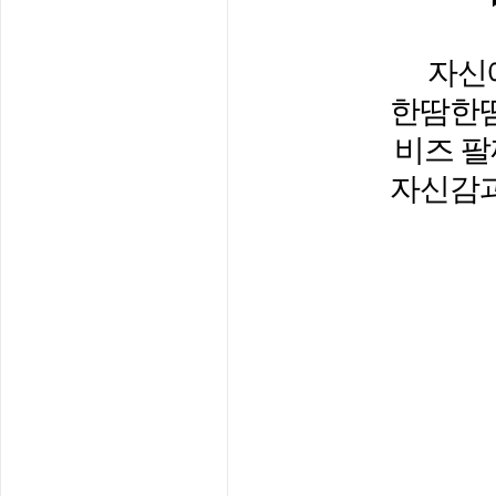
자신
한땀한땀
비즈 팔
자신감과