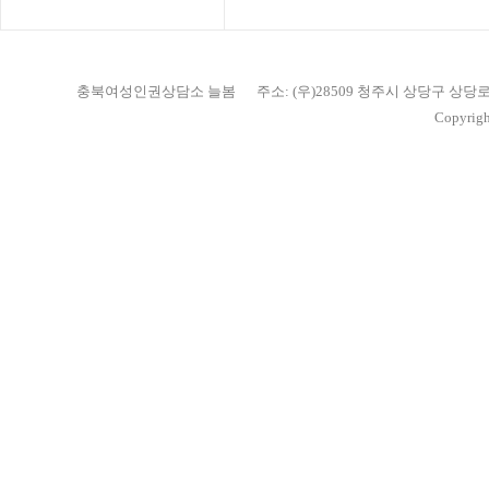
충북여성인권상담소 늘봄
주소: (우)28509 청주시 상당구 상당
Copyrigh