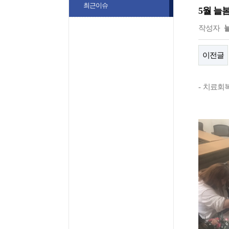
최근이슈
5월 늘
작성자
이전글
-
치료회