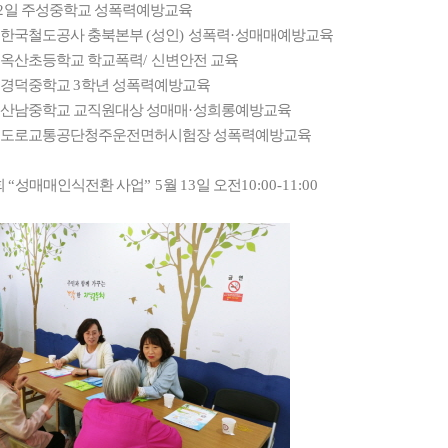
2
일 주성중학교 성폭력예방교육
 한국철도공사 충북본부
(
성인
)
성폭력
·
성매매예방교육
 옥산초등학교 학교폭력
/
신변안전 교육
 경덕중학교
3
학년 성폭력예방교육
 산남중학교 교직원대상 성매매
·
성희롱예방교육
 도로교통공단청주운전면허시험장 성폭력예방교육
회
“
성매매인식전환 사업
” 5
월
13
일 오전
10:00-11:00