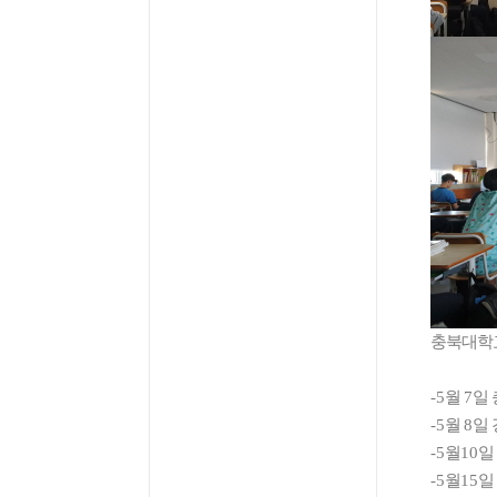
충북대학교
-5
월
7
일
-5
월
8
일
-5
월
10
일
-5
월
15
일