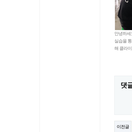
안녕하세
실습을 
해 클라이
​
댓
이전글