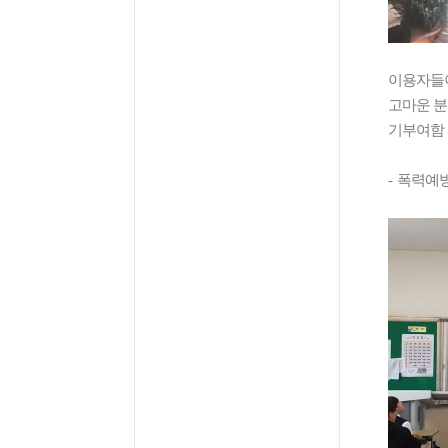
이용자들
고마운 분
기부여함 
-
폭력예