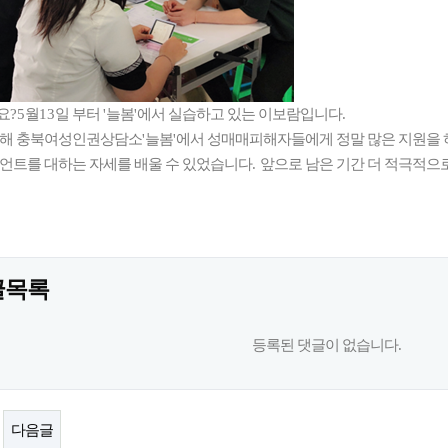
요
?5
월
13
일 부터
'
늘봄
'
에서 실습하고 있는 이보람입니다
.
통해 충북여성인권상담소
'
늘봄
'
에서 성매매피해자들에게 정말 많은 지원을 
언트를 대하는 자세를 배울 수 있었습니다
.
앞으로 남은 기간 더 적극적으
글목록
등록된 댓글이 없습니다.
다음글