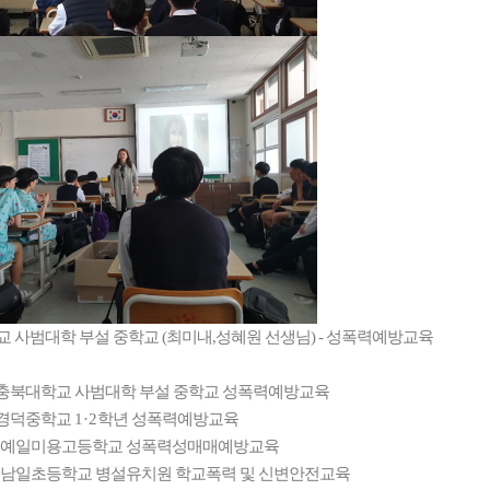
 사범대학 부설 중학교 (최미내,성혜원 선생님) - 성폭력예방교육
 충북대학교 사범대학 부설 중학교 성폭력예방교육
 경덕중학교
1·2
학년 성폭력예방교육
 예일미용고등학교 성폭력성매매예방교육
 남일초등학교 병설유치원 학교폭력 및 신변안전교육