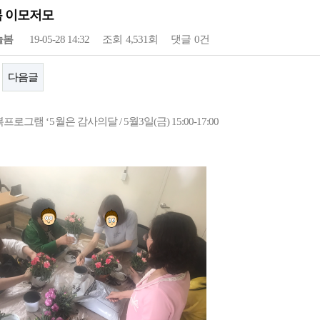
봄 이모저모
늘봄
19-05-28 14:32
조회
4,531회
댓글
0건
다음글
복프로그램
‘5
월은 감사의달 / 5월3일(금) 15:00-17:00