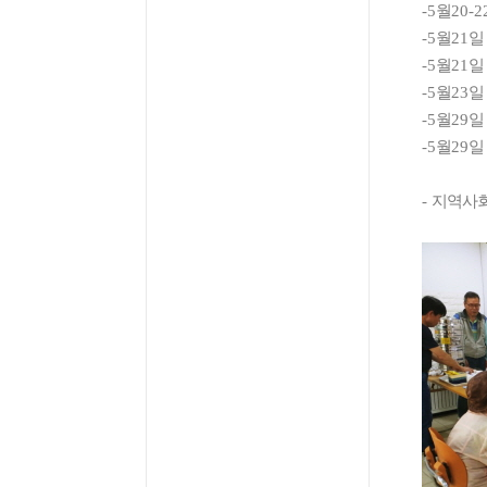
-5
월
20-2
-5
월
21
일
-5
월
21
일
-5
월
23
일
-5
월
29
일
-5
월
29
일
-
지역사