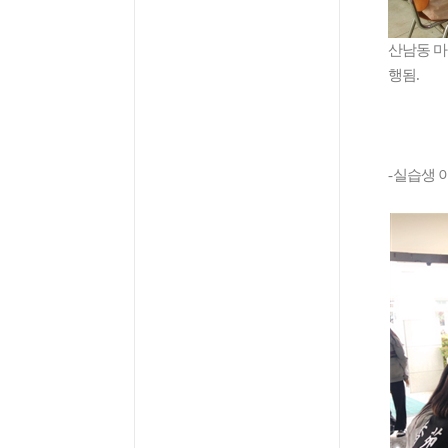
산남동 
행됨
.
-
실습생 