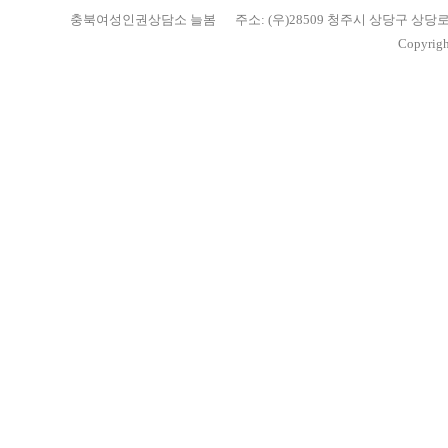
충북여성인권상담소 늘봄
주소: (우)28509 청주시 상당구 상당
Copyrigh