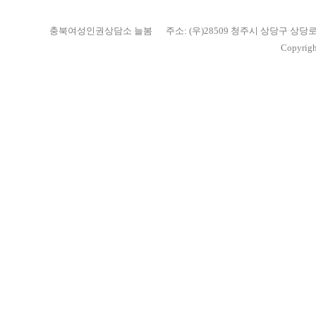
충북여성인권상담소 늘봄
주소: (우)28509 청주시 상당구 상당
Copyrigh