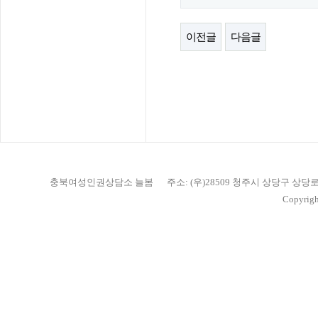
이전글
다음글
충북여성인권상담소 늘봄
주소: (우)28509 청주시 상당구 상당
Copyrigh