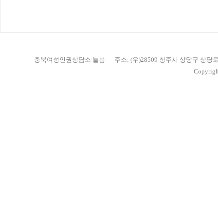
충북여성인권상담소 늘봄
주소: (우)28509 청주시 상당구 상당
Copyrigh