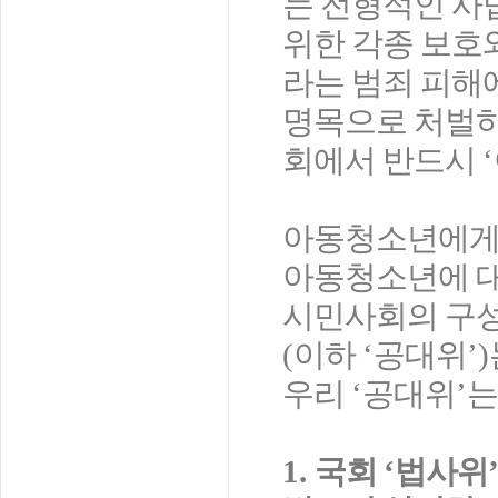
는 전형적인 사
위한 각종 보호
라는 범죄 피해
명목으로 처벌하
회에서 반드시
‘
아동청소년에게
아동청소년에 대
시민사회의 구
(
이하
‘
공대위
’)
우리
‘
공대위
’
는
1.
국회
‘
법사위