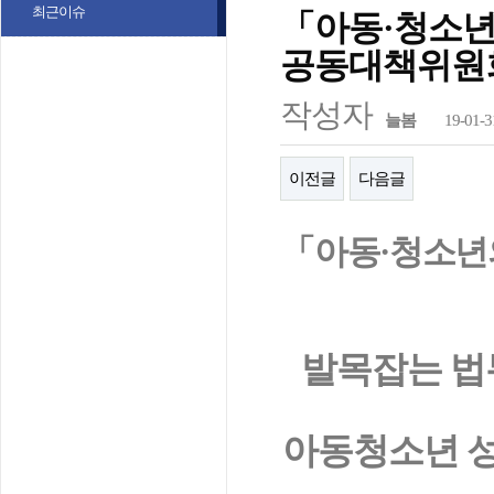
최근이슈
「아동·청소
공동대책위원
작성자
늘봄
19-01-3
이전글
다음글
「
아동
·
청소년
발목잡는 법
아동청소년 