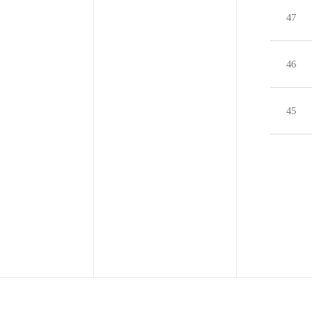
47
46
45