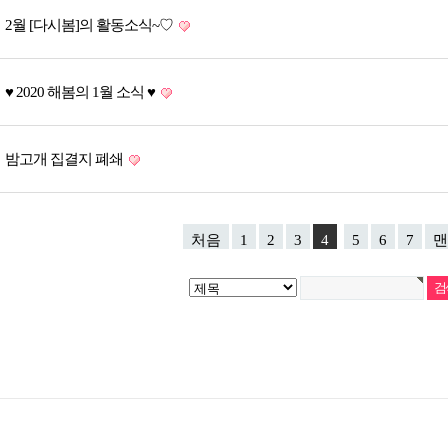
2월 [다시봄]의 활동소식~♡
♥ 2020 해봄의 1월 소식 ♥
밤고개 집결지 폐쇄
처음
1
2
3
4
5
6
7
맨