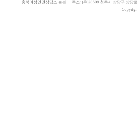
충북여성인권상담소 늘봄
주소: (우)28509 청주시 상당구 상당
Copyrigh