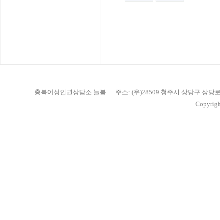
충북여성인권상담소 늘봄
주소: (우)28509 청주시 상당구 상당
Copyrigh