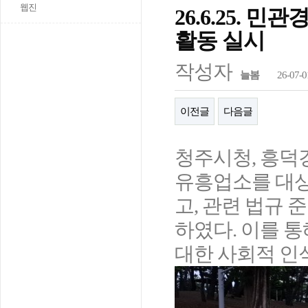
웹진
26.6.25. 
활동 실시
작성자
늘봄
26-07-0
이전글
다음글
청주시청, 흥덕
유흥업소를 대상
고, 관련 법규 
하였다. 이를 
대한 사회적 인