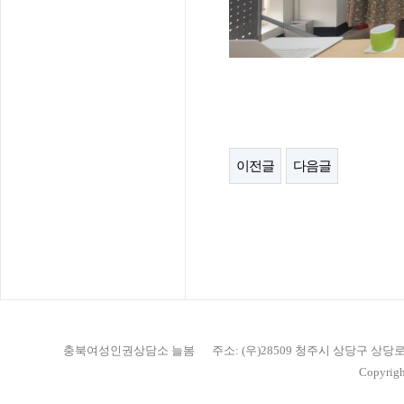
이전글
다음글
충북여성인권상담소 늘봄
주소: (우)28509 청주시 상당구 상당
Copyrigh