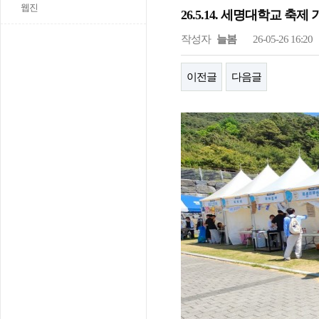
웹진
26.5.14. 세명대학교 축
작성자
늘봄
26-05-26 16:20
이전글
다음글