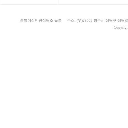
충북여성인권상담소 늘봄
주소: (우)28509 청주시 상당구 상당
Copyrigh