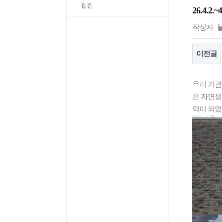
웹진
26.4.
작성자
이전글
우리 기관
운 자연을
억이 되었