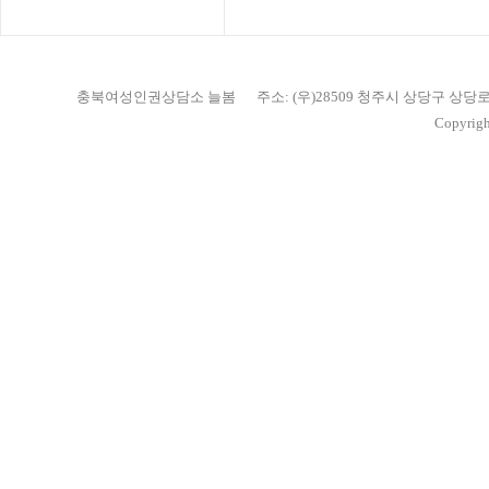
충북여성인권상담소 늘봄
주소: (우)28509 청주시 상당구 상당
Copyrigh