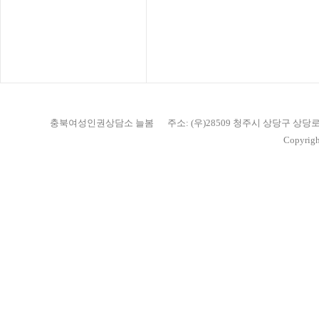
충북여성인권상담소 늘봄
주소: (우)28509 청주시 상당구 상당
Copyrigh