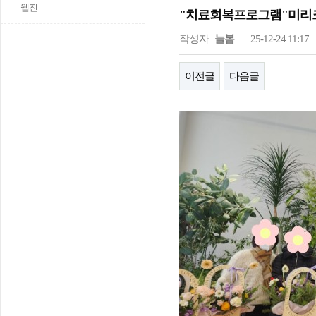
웹진
"치료회복프로그램"미리크리
작성자
늘봄
25-12-24 11:17
이전글
다음글