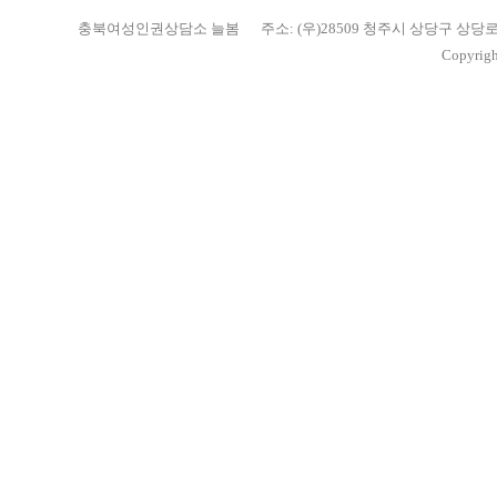
충북여성인권상담소 늘봄
주소: (우)28509 청주시 상당구 상당
Copyrigh