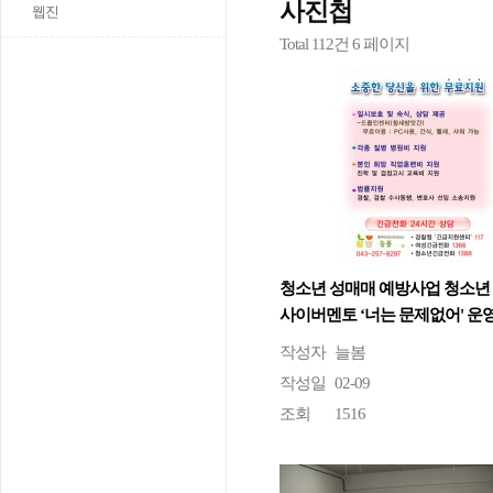
사진첩
웹진
Total 112건
6 페이지
청소년 성매매 예방사업 청소년
사이버멘토 ‘너는 문제없어' 운
작성자
늘봄
작성일
02-09
조회
1516